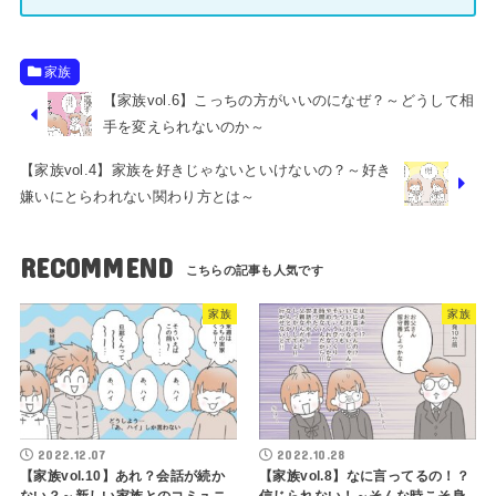
家族
【家族vol.6】こっちの方がいいのになぜ？～どうして相
手を変えられないのか～
【家族vol.4】家族を好きじゃないといけないの？～好き
嫌いにとらわれない関わり方とは～
RECOMMEND
家族
家族
2022.12.07
2022.10.28
【家族vol.10】あれ？会話が続か
【家族vol.8】なに言ってるの！？
ない？～新しい家族とのコミュニ
信じられない！～そんな時こそ身