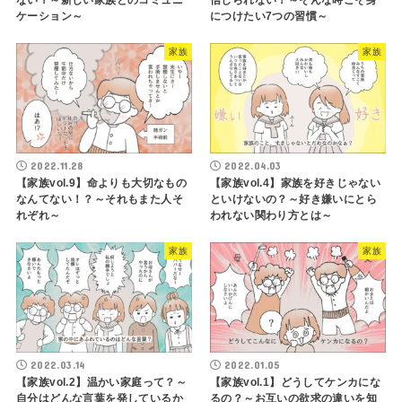
ケーション～
につけたい7つの習慣～
家族
家族
2022.11.28
2022.04.03
【家族vol.9】命よりも大切なもの
【家族vol.4】家族を好きじゃない
なんてない！？～それもまた人そ
といけないの？～好き嫌いにとら
れぞれ～
われない関わり方とは～
家族
家族
2022.03.14
2022.01.05
【家族vol.2】温かい家庭って？～
【家族vol.1】どうしてケンカにな
自分はどんな言葉を発しているか
るの？～お互いの欲求の違いを知