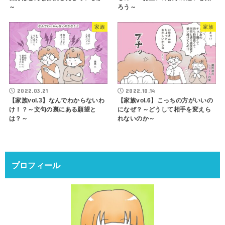
～
ろう～
家族
家族
2022.03.21
2022.10.14
【家族vol.3】なんでわからないわ
【家族vol.6】こっちの方がいいの
け！？～文句の裏にある願望と
になぜ？～どうして相手を変えら
は？～
れないのか～
プロフィール