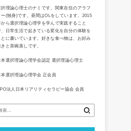
選択理論心理士のナミです。関東在住のアラフ
ォー(独身)です。昼間はOLをしています。2015
年から選択理論心理学を学んで実践すること
で、日常生活で起きている変化を自分の体験を
もとに書いています。好きな食べ物は、お好み
焼きと茶碗蒸しです。
日本選択理論心理学会認定 選択理論心理士
日本選択理論心理学会 正会員
NPO法人日本リアリティセラピー協会 会員
検
索: