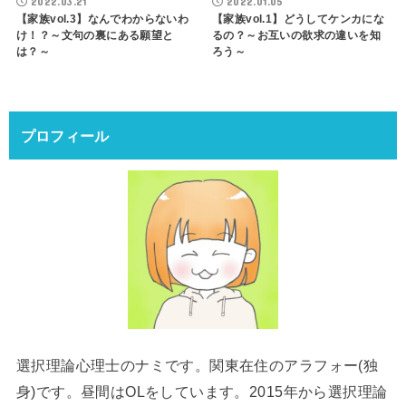
2022.03.21
2022.01.05
【家族vol.3】なんでわからないわ
【家族vol.1】どうしてケンカにな
け！？～文句の裏にある願望と
るの？～お互いの欲求の違いを知
は？～
ろう～
プロフィール
選択理論心理士のナミです。関東在住のアラフォー(独
身)です。昼間はOLをしています。2015年から選択理論