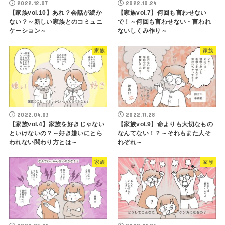
2022.12.07
2022.10.24
【家族vol.10】あれ？会話が続か
【家族vol.7】何回も言わせない
ない？～新しい家族とのコミュニ
で！～何回も言わせない・言われ
ケーション～
ないしくみ作り～
家族
家族
2022.04.03
2022.11.28
【家族vol.4】家族を好きじゃない
【家族vol.9】命よりも大切なもの
といけないの？～好き嫌いにとら
なんてない！？～それもまた人そ
われない関わり方とは～
れぞれ～
家族
家族