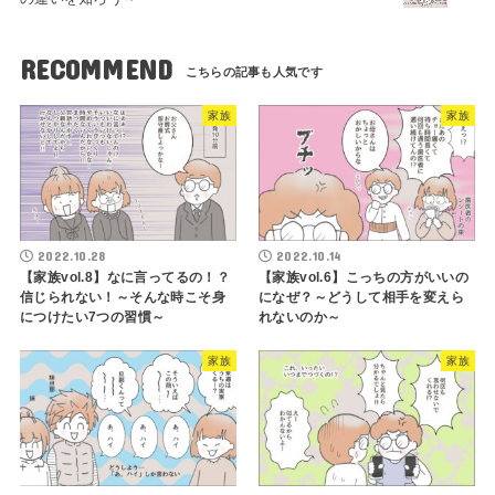
RECOMMEND
家族
家族
2022.10.28
2022.10.14
【家族vol.8】なに言ってるの！？
【家族vol.6】こっちの方がいいの
信じられない！～そんな時こそ身
になぜ？～どうして相手を変えら
につけたい7つの習慣～
れないのか～
家族
家族